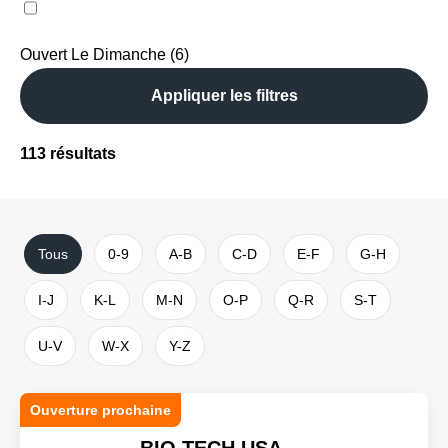
Ouvert Le Dimanche (6)
Appliquer les filtres
113
résultats
Tous
0-9
A-B
C-D
E-F
G-H
I-J
K-L
M-N
O-P
Q-R
S-T
U-V
W-X
Y-Z
Ouverture prochaine
BIO TECH USA