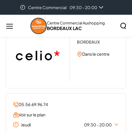
Centre Commercial
09:30 - 20:00
Accueil
...
CELIO
Centre Commercial Aushopping
BORDEAUX LAC
Menu
CELIO
principal
Rechercher
BORDEAUX
Lancer
sur
la
Dans le centre
le
recher
site
05.56.69.96.74
Voir sur le plan
Jeudi
09:30 - 20:00