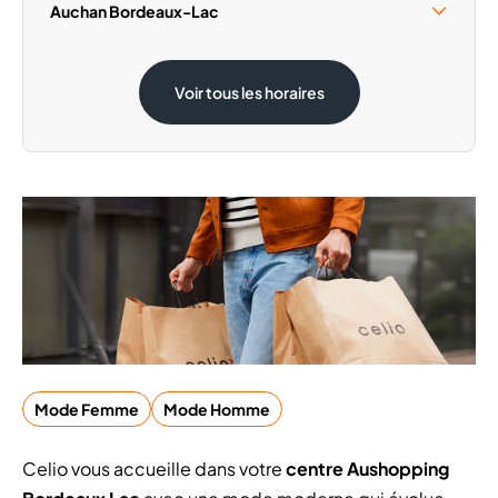
Samedi 15 Août
09:30 - 19:00
Auchan Bordeaux-Lac
Samedi 15 Août
08:30 - 20:00
Voir tous les horaires
Mode Femme
Mode Homme
Celio vous accueille dans votre
centre Aushopping