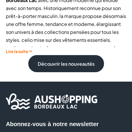
Bordeaux Lac
avec une mode moderne qui évolue
avec son temps. Historiquement reconnue pour son
prêt-à-porter masculin, la marque propose désormais
une offre femme, tendance et moderne, élargissant
son univers à des collections pensées pour tous les
styles. celio mise sur des vêtements essentiels,
pratiques et actuels, conçus pour accompagner le
Lire la suite
quotidien avec simplicité, confort et efficacité.
Découvrir les nouveautés
celio
célèbre les hommes de tous les jours, ceux de la
vie ordinaire… et qui ont de quoi en être fiers.
Chez celio on est fier d’offrir des styles pour tous les
hommes, des tenues taillées pour tous leurs
quotidiens et de les accompagner dans leur vraie vie,
celle de tous les jours
Abonnez-vous à notre newsletter
Vêtements homme
: t-shirts, polos, chemises,