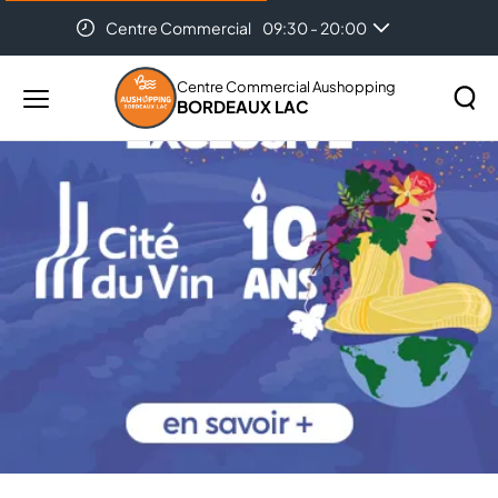
Centre Commercial
09:30 - 20:00
Aushopping
Bordeaux
Centre Commercial Aushopping
Lac
BORDEAUX LAC
Menu
|
principal
Rechercher
Centre
Lancer
sur
commercial
la
le
recher
Aushopping
site
à
Bordeaux