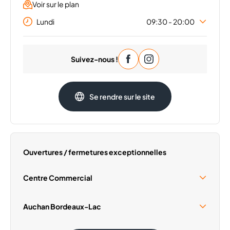
Voir sur le plan
Lundi
09:30 - 20:00
Mardi
09:30 - 20:00
Suivez-nous !
Mercredi
09:30 - 20:00
Jeudi
09:30 - 20:00
Vendredi
09:30 - 20:00
Se rendre sur le site
Samedi
09:30 - 20:00
Dimanche
Fermé
Ouvertures / fermetures exceptionnelles
Centre Commercial
Samedi 15 Août
09:30 - 19:00
Auchan Bordeaux-Lac