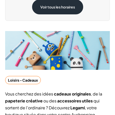
Samedi 15 Août
08:30 - 20:00
Voir tous les horaires
Loisirs - Cadeaux
Vous cherchez des idées
cadeaux originales
, de la
papeterie créative
ou des
accessoires utiles
qui
sortent de l’ordinaire ? Découvrez
Legami
, votre
boutique située dans votre centre Aushopping