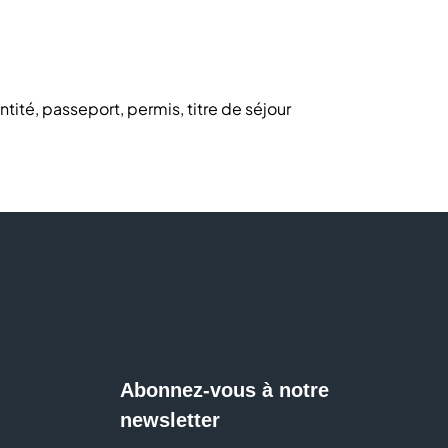
tité, passeport, permis, titre de séjour
de
es photos depuis votre téléphone (couleur ou noir &
ervice rapide, autonome et disponible à tout moment
ou impressions en quelques minutes.
Abonnez-vous à notre
newsletter