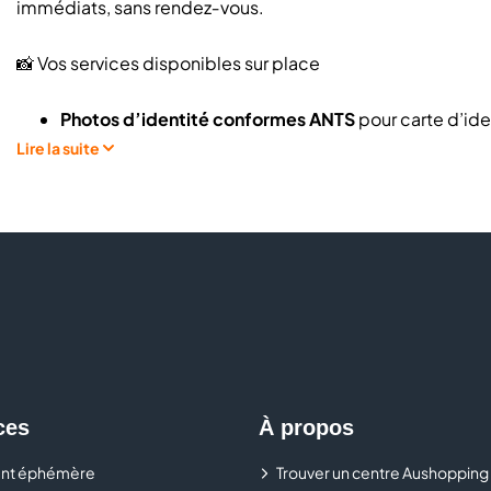
immédiats, sans rendez‑vous.
📸 Vos services disponibles sur place
Photos d’identité conformes ANTS
pour carte d’iden
Cabine Photomaton
en libre‑service, simple et rapi
Lire la suite
Bornes de développement photo
: pour imprimer d
blanc)
Photocopies de documents
en libre accès
Photos portrait, CV ou photos fun
Gagnez du temps pour vos démarches urgentes avec un s
pendant vos courses pour réaliser vos photos d’identité 
ces
À propos
nt éphémère
Trouver un centre Aushopping