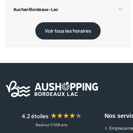
Samedi 15 Août
09:30 - 19:00
Auchan Bordeaux-Lac
Samedi 15 Août
08:30 - 20:00
Voir tous les horaires
★★★★★
4.2 étoiles
Nos servi
Basé sur 17 558 avis
Emplaceme