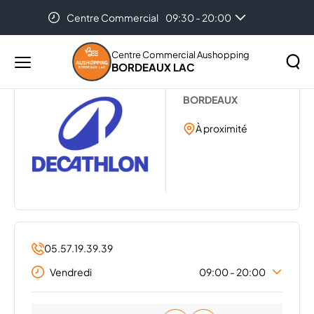
Centre Commercial
09:30 - 20:00
Accueil
...
DECATHLON
Auchan Bordeaux-Lac
08:00 - 21:00
Centre Commercial Aushopping
BORDEAUX LAC
Menu
DECATHLON
principal
Rechercher
BORDEAUX
Lancer
sur
la
À proximité
le
recher
site
05.57.19.39.39
Vendredi
09:00 - 20:00
Lundi
09:00 - 20:00