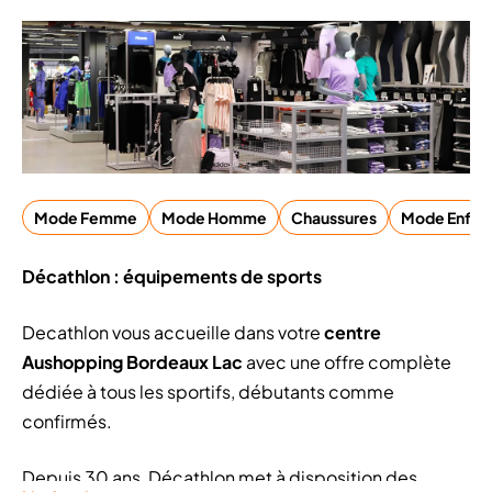
Mode Femme
Mode Homme
Chaussures
Mode Enfant
Décathlon : équipements de sports
Decathlon vous accueille dans votre
centre
Aushopping Bordeaux Lac
avec une offre complète
dédiée à tous les sportifs, débutants comme
confirmés.
Depuis 30 ans, Décathlon met à disposition des