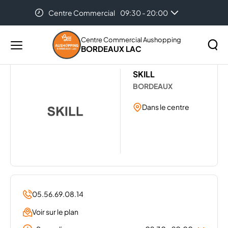
Centre Commercial
09:30 - 20:00
Accueil
Les magasins de votre centre Aushopping
Bordeaux Lac
SKILL
Centre Commercial Aushopping
BORDEAUX LAC
Menu
principal
Rechercher
SKILL
Lancer
sur
BORDEAUX
la
le
recher
site
Dans le centre
05.56.69.08.14
Voir sur le plan