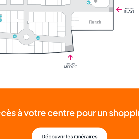
+
cès à votre centre pour un shoppin
Découvrir les itinéraires