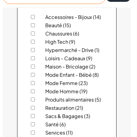
un
magasin
ACUITIS
Accessoires - Bijoux (14)
Beauté (15)
ADOPT
Chaussures (6)
High Tech (9)
ALAIN AFFLELOU OPTICIEN
Hypermarché - Drive (1)
Loisirs - Cadeaux (9)
ATOL LES OPTICIENS
Maison - Bricolage (2)
AUCHAN
Mode Enfant - Bébé (8)
Mode Femme (23)
BAILLARDRAN
Mode Homme (19)
Produits alimentaires (5)
BCHEF
Restauration (21)
Sacs & Bagages (3)
BEAUSOLEIL MAROQUINERIE
Santé (6)
BERSHKA
Services (11)