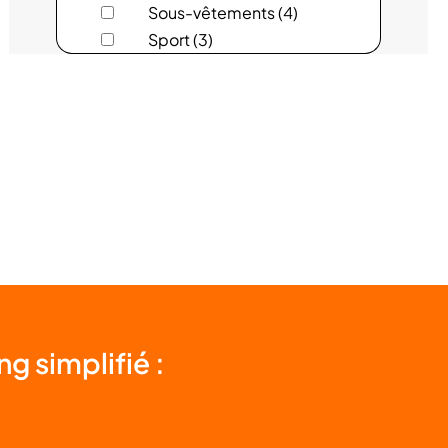
Sous-vêtements (4)
BIBIBAP
Sport (3)
BIJOUTERIE BOYER
BIJOUX CAILLOUX
BIOTECH USA
BISTRO REGENT
BISTROT METEOR
BLEU LIBELLULE
g simplifié :
BONOBO
BOUYGUES TELECOM