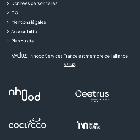
Données personnelles
CGU
FLUNCH
Mentions légales
FNAC
Accessibilité
Plan du site
FOOT LOCKER
Nhood Services France est membre de l'alliance
FRAM
Valiuz
.
FRANCK PROVOST
FREE
GENERALE D'OPTIQUE
GRANDOPTICAL
HISTOIRE D'OR