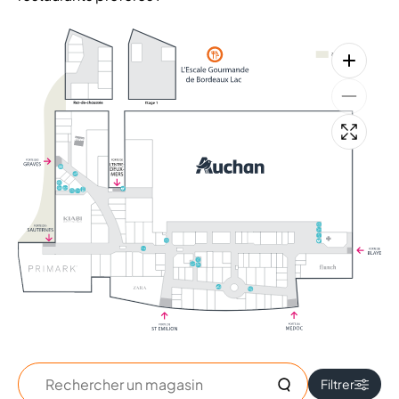
+
+
Rechercher
Filtrer
un