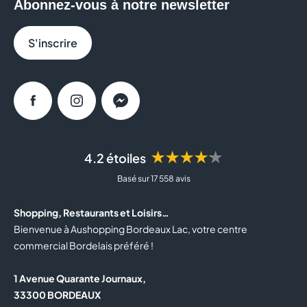
Abonnez-vous à notre newsletter
BRIOCHE DOREE
S'inscrire
CACHE CACHE
CALZEDONIA
Facebook
Instagram
Messenger
CAROLL
★★★★★
4.2 étoiles
CASA DE LAS CARCASAS
Basé sur 17 558 avis
CELIO
Shopping, Restaurants et Loisirs…
CLAIRE'S
Bienvenue à Aushopping Bordeaux Lac, votre centre
commercial Bordelais préféré !
COLUMBUS CAFE
1 Avenue Quarante Journaux,
COURIR
33300 BORDEAUX