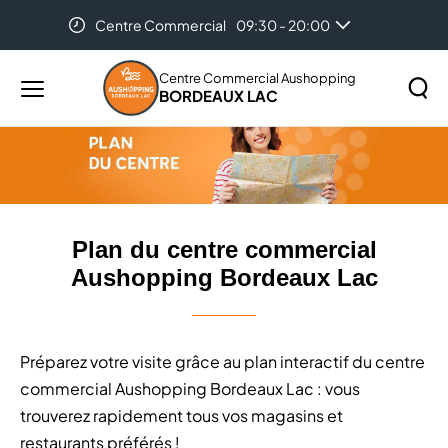
Centre Commercial
09:30 - 20:00
Accueil
Plan du centre commercial Aushopping Bordeaux
Lac
Centre Commercial Aushopping
BORDEAUX LAC
Menu
principal
Rechercher
Lancer
sur
la
le
recher
site
Plan du centre commercial
Aushopping Bordeaux Lac
Préparez votre visite grâce au plan interactif du centre
commercial Aushopping Bordeaux Lac : vous
trouverez rapidement tous vos magasins et
restaurants préférés !