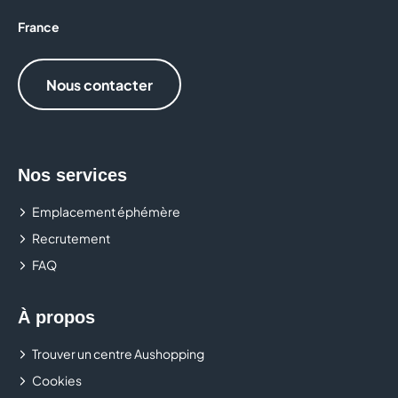
CRÊPE TOUCH
France
D&LICE
Nous contacter
DARJEELING LINGERIE
DEVRED 1902
Nos services
Donuts and Donuts
Emplacement éphémère
DOPPIO MALTO
Recrutement
FAQ
EASYCASH
EAT SALAD
À propos
EMILIE AND THE COOL KIDS
Trouver un centre Aushopping
Cookies
ETAM LINGERIE