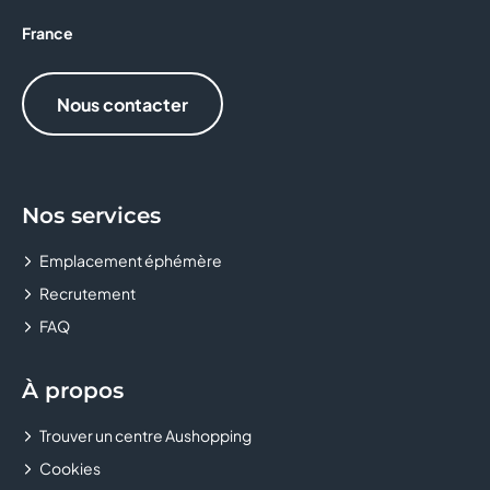
CRÊPE TOUCH
France
D&LICE
Nous contacter
DARJEELING LINGERIE
DEVRED 1902
Nos services
Donuts and Donuts
Emplacement éphémère
DOPPIO MALTO
Recrutement
FAQ
EASYCASH
EAT SALAD
À propos
EMILIE AND THE COOL KIDS
Trouver un centre Aushopping
Cookies
ETAM LINGERIE