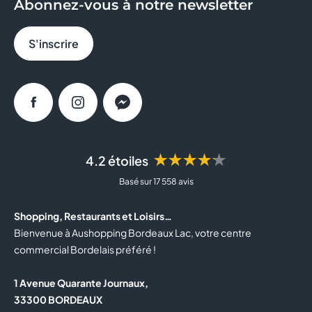
Abonnez-vous à notre newsletter
BRIOCHE DOREE
S'inscrire
CACHE CACHE
CALZEDONIA
Facebook
Instagram
Messenger
CAROLL
★★★★★
4.2 étoiles
CASA DE LAS CARCASAS
Basé sur 17 558 avis
CELIO
Shopping, Restaurants et Loisirs…
CLAIRE'S
Bienvenue à Aushopping Bordeaux Lac, votre centre
commercial Bordelais préféré !
COLUMBUS CAFE
1 Avenue Quarante Journaux,
COURIR
33300 BORDEAUX