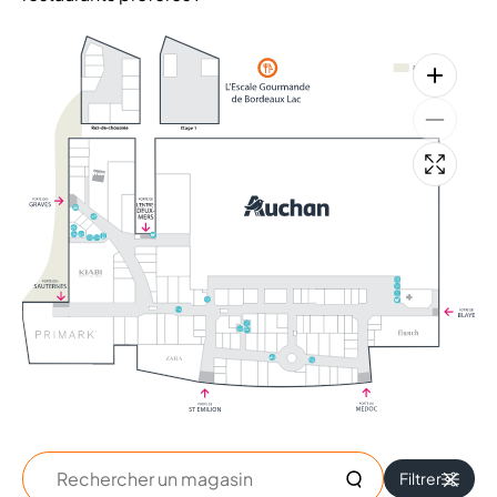
+
+
Rechercher
Filtrer
un