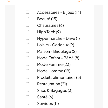
magasin
ACUITIS
Accessoires - Bijoux (14)
Beauté (15)
ADOPT
Chaussures (6)
High Tech (9)
ALAIN AFFLELOU OPTICIEN
Hypermarché - Drive (1)
Loisirs - Cadeaux (9)
ATOL LES OPTICIENS
Maison - Bricolage (2)
AUCHAN
Mode Enfant - Bébé (8)
Mode Femme (23)
BAILLARDRAN
Mode Homme (19)
Produits alimentaires (5)
BCHEF
Restauration (21)
Sacs & Bagages (3)
BEAUSOLEIL MAROQUINERIE
Santé (6)
BERSHKA
Services (11)