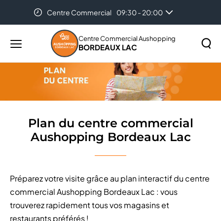
Centre Commercial
09:30 - 20:00
Accueil
Plan du centre commercial Aushopping Bordeaux
Lac
Centre Commercial Aushopping
BORDEAUX LAC
Menu
principal
Rechercher
Lancer
sur
la
le
recher
site
Plan du centre commercial
Aushopping Bordeaux Lac
Préparez votre visite grâce au plan interactif du centre
commercial Aushopping Bordeaux Lac : vous
trouverez rapidement tous vos magasins et
restaurants préférés !