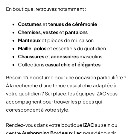
En boutique, retrouvez notamment :
Costumes
et
tenues de cérémonie
Chemises
,
vestes
et
pantalons
Manteaux
et pièces de mi-saison
Maille
,
polos
et essentiels du quotidien
Chaussures
et
accessoires
masculins
Collections
casual chic et élégantes
Besoin d’un costume pour une occasion particulière ?
À la recherche d’une tenue casual chic adaptée à
votre quotidien ? Sur place, les équipes IZAC vous
accompagnent pour trouver les pièces qui
correspondent à votre style.
Rendez-vous dans votre boutique
IZAC
au sein du
centre
Aushopping Bordeaux Lac
pour découvrir