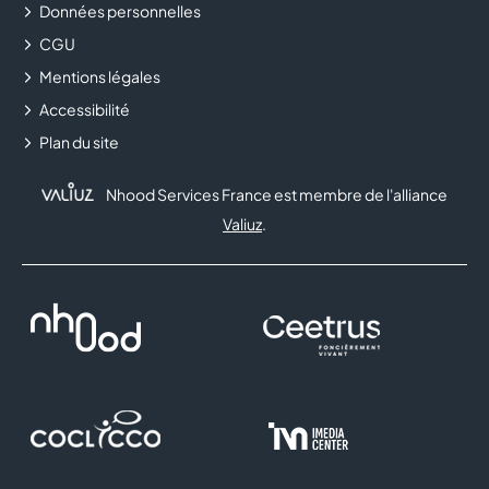
Données personnelles
CGU
FLUNCH
Mentions légales
FNAC
Accessibilité
Plan du site
FOOT LOCKER
Nhood Services France est membre de l'alliance
FRAM
Valiuz
.
FRANCK PROVOST
FREE
GENERALE D'OPTIQUE
GRANDOPTICAL
HISTOIRE D'OR