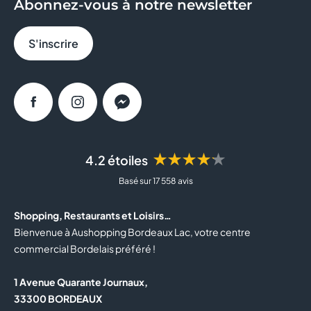
Abonnez-vous à notre newsletter
BRIOCHE DOREE
S'inscrire
CACHE CACHE
CALZEDONIA
Facebook
Instagram
Messenger
CAROLL
★★★★★
4.2 étoiles
CASA DE LAS CARCASAS
Basé sur 17 558 avis
CELIO
Shopping, Restaurants et Loisirs…
CLAIRE'S
Bienvenue à Aushopping Bordeaux Lac, votre centre
commercial Bordelais préféré !
COLUMBUS CAFE
1 Avenue Quarante Journaux,
COURIR
33300 BORDEAUX