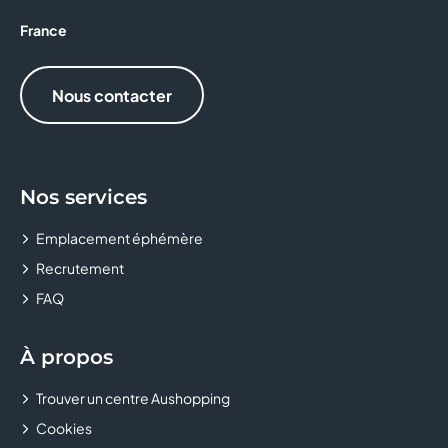
CRÊPE TOUCH
France
D&LICE
Nous contacter
DARJEELING LINGERIE
DEVRED 1902
Nos services
Donuts and Donuts
Emplacement éphémère
DOPPIO MALTO
Recrutement
FAQ
EASYCASH
EAT SALAD
À propos
EMILIE AND THE COOL KIDS
Trouver un centre Aushopping
Cookies
ETAM LINGERIE