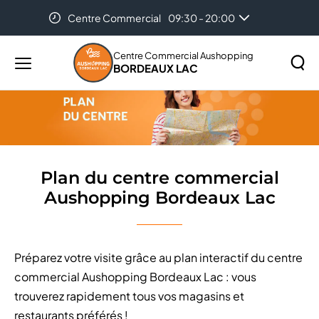
Centre Commercial
09:30 - 20:00
Accueil
Plan du centre commercial Aushopping Bordeaux
Lac
Centre Commercial Aushopping
BORDEAUX LAC
Menu
principal
Rechercher
Lancer
sur
la
le
recher
site
Plan du centre commercial
Aushopping Bordeaux Lac
Préparez votre visite grâce au plan interactif du centre
commercial Aushopping Bordeaux Lac : vous
trouverez rapidement tous vos magasins et
restaurants préférés !