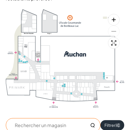
+
+
Rechercher
Filtrer
un