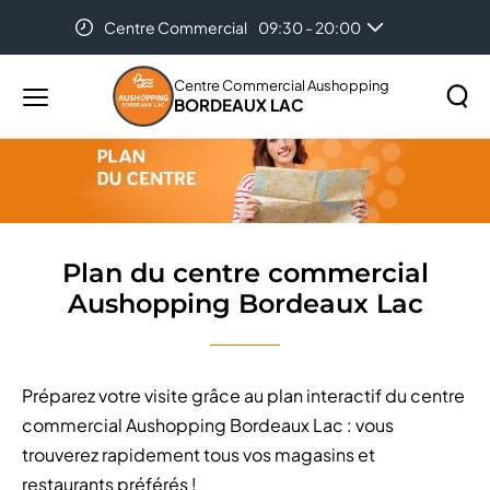
Centre Commercial
09:30 - 20:00
Accueil
Plan du centre commercial Aushopping Bordeaux
Lac
Centre Commercial Aushopping
BORDEAUX LAC
Menu
principal
Rechercher
Lancer
sur
la
le
recher
site
Plan du centre commercial
Aushopping Bordeaux Lac
Préparez votre visite grâce au plan interactif du centre
commercial Aushopping Bordeaux Lac : vous
trouverez rapidement tous vos magasins et
restaurants préférés !