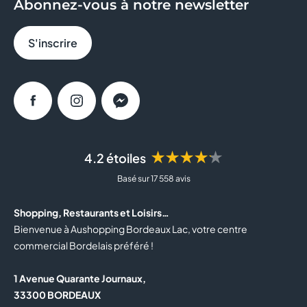
Abonnez-vous à notre newsletter
BRIOCHE DOREE
S'inscrire
CACHE CACHE
CALZEDONIA
Facebook
Instagram
Messenger
CAROLL
★★★★★
4.2 étoiles
CASA DE LAS CARCASAS
Basé sur 17 558 avis
CELIO
Shopping, Restaurants et Loisirs…
CLAIRE'S
Bienvenue à Aushopping Bordeaux Lac, votre centre
commercial Bordelais préféré !
COLUMBUS CAFE
1 Avenue Quarante Journaux,
COURIR
33300 BORDEAUX