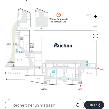
+
+
Rechercher
Filtrer
un