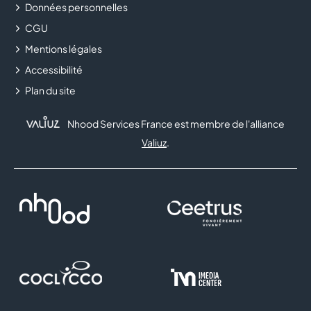
Données personnelles
CGU
FLUNCH
Mentions légales
FNAC
Accessibilité
Plan du site
FOOT LOCKER
Nhood Services France est membre de l'alliance
FRAM
Valiuz
.
FRANCK PROVOST
FREE
GENERALE D'OPTIQUE
GRANDOPTICAL
HISTOIRE D'OR