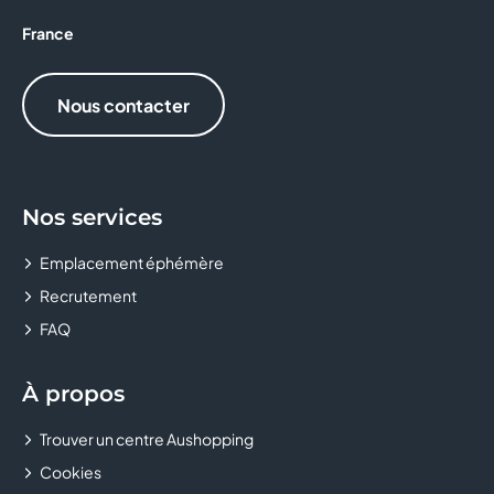
CRÊPE TOUCH
France
D&LICE
Nous contacter
DARJEELING LINGERIE
DEVRED 1902
Nos services
Donuts and Donuts
Emplacement éphémère
DOPPIO MALTO
Recrutement
FAQ
EASYCASH
EAT SALAD
À propos
EMILIE AND THE COOL KIDS
Trouver un centre Aushopping
Cookies
ETAM LINGERIE