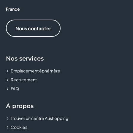
CRÊPE TOUCH
France
D&LICE
Nous contacter
DARJEELING LINGERIE
DEVRED 1902
Nos services
Donuts and Donuts
Emplacement éphémère
DOPPIO MALTO
Recrutement
FAQ
EASYCASH
EAT SALAD
À propos
EMILIE AND THE COOL KIDS
Trouver un centre Aushopping
Cookies
ETAM LINGERIE