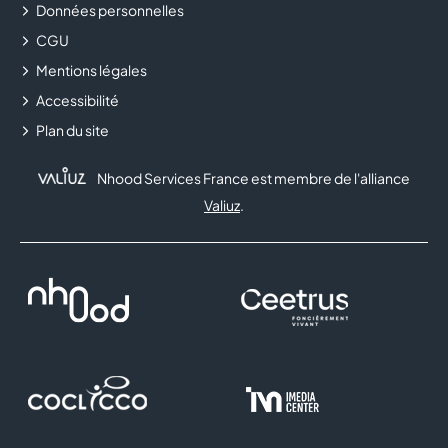
Données personnelles
CGU
FLUNCH
Mentions légales
FNAC
Accessibilité
Plan du site
FOOT LOCKER
Nhood Services France est membre de l'alliance
FRAM
Valiuz
.
FRANCK PROVOST
FREE
GENERALE D'OPTIQUE
GRANDOPTICAL
HISTOIRE D'OR