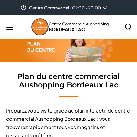
Centre Commercial
09:30 - 20:00
Accueil
Plan du centre commercial Aushopping Bordeaux
Lac
Centre Commercial Aushopping
BORDEAUX LAC
Menu
principal
Rechercher
Lancer
sur
la
le
recher
site
Plan du centre commercial
Aushopping Bordeaux Lac
Préparez votre visite grâce au plan interactif du centre
commercial Aushopping Bordeaux Lac : vous
trouverez rapidement tous vos magasins et
restaurants préférés !