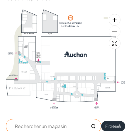
+
+
Rechercher
Filtrer
un