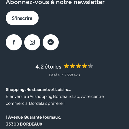
Abonnez-vous à notre newsletter
BRIOCHE DOREE
S'inscrire
CACHE CACHE
CALZEDONIA
Facebook
Instagram
Messenger
CAROLL
★★★★★
4.2 étoiles
CASA DE LAS CARCASAS
Basé sur 17 558 avis
CELIO
Shopping, Restaurants et Loisirs…
CLAIRE'S
Bienvenue à Aushopping Bordeaux Lac, votre centre
commercial Bordelais préféré !
COLUMBUS CAFE
1 Avenue Quarante Journaux,
COURIR
33300 BORDEAUX