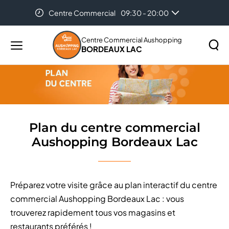
Centre Commercial
09:30 - 20:00
Accueil
Plan du centre commercial Aushopping Bordeaux
Lac
Centre Commercial Aushopping
BORDEAUX LAC
Menu
principal
Rechercher
Lancer
sur
la
le
recher
site
Plan du centre commercial
Aushopping Bordeaux Lac
Préparez votre visite grâce au plan interactif du centre
commercial Aushopping Bordeaux Lac : vous
trouverez rapidement tous vos magasins et
restaurants préférés !