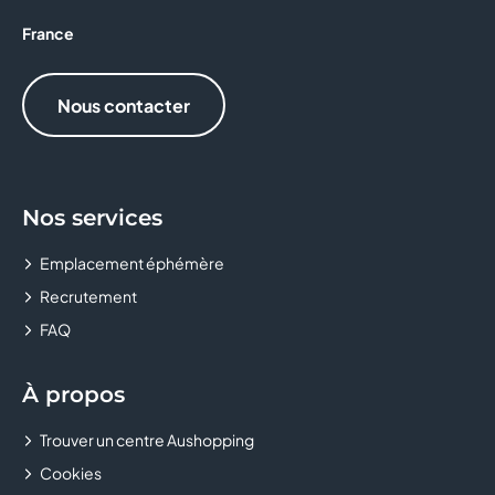
CRÊPE TOUCH
France
D&LICE
Nous contacter
DARJEELING LINGERIE
DEVRED 1902
Nos services
Donuts and Donuts
Emplacement éphémère
DOPPIO MALTO
Recrutement
FAQ
EASYCASH
EAT SALAD
À propos
EMILIE AND THE COOL KIDS
Trouver un centre Aushopping
Cookies
ETAM LINGERIE