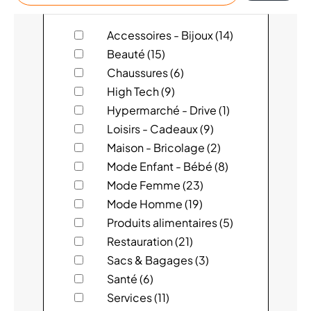
magasin
ACUITIS
Accessoires - Bijoux (14)
Beauté (15)
ADOPT
Chaussures (6)
High Tech (9)
ALAIN AFFLELOU OPTICIEN
Hypermarché - Drive (1)
Loisirs - Cadeaux (9)
ATOL LES OPTICIENS
Maison - Bricolage (2)
AUCHAN
Mode Enfant - Bébé (8)
Mode Femme (23)
BAILLARDRAN
Mode Homme (19)
Produits alimentaires (5)
BCHEF
Restauration (21)
Sacs & Bagages (3)
BEAUSOLEIL MAROQUINERIE
Santé (6)
BERSHKA
Services (11)