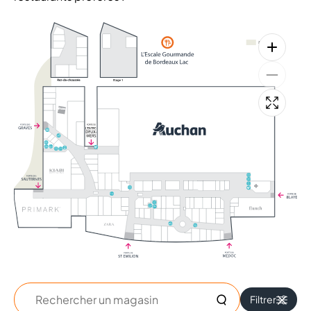
+
+
Rechercher
Filtrer
un