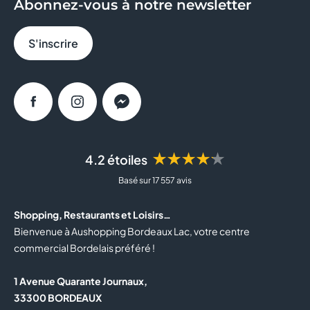
Abonnez-vous à notre newsletter
BRIOCHE DOREE
S'inscrire
CACHE CACHE
CALZEDONIA
Facebook
Instagram
Messenger
CAROLL
★★★★★
4.2 étoiles
CASA DE LAS CARCASAS
Basé sur 17 557 avis
CELIO
Shopping, Restaurants et Loisirs…
CLAIRE'S
Bienvenue à Aushopping Bordeaux Lac, votre centre
commercial Bordelais préféré !
COLUMBUS CAFE
1 Avenue Quarante Journaux,
COURIR
33300 BORDEAUX