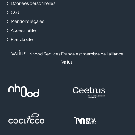
Données personnelles
CGU
FLUNCH
Mentions légales
FNAC
Accessibilité
Plan du site
FOOT LOCKER
Nhood Services France est membre de l'alliance
FRAM
Valiuz
.
FRANCK PROVOST
FREE
GENERALE D'OPTIQUE
GRANDOPTICAL
HISTOIRE D'OR