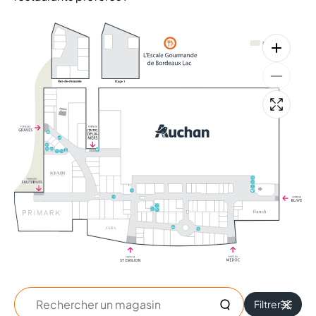
+
+
Rechercher
Filtrer
un