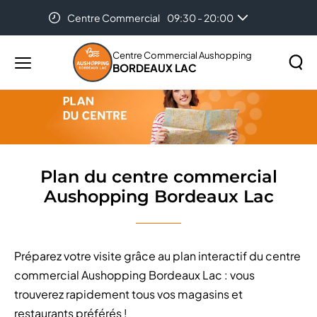
Centre Commercial
09:30 - 20:00
Accueil
Plan du centre commercial Aushopping Bordeaux
Lac
Centre Commercial Aushopping
BORDEAUX LAC
Menu
principal
Rechercher
Lancer
sur
la
le
recher
site
Plan du centre commercial
Aushopping Bordeaux Lac
Préparez votre visite grâce au plan interactif du centre
commercial Aushopping Bordeaux Lac : vous
trouverez rapidement tous vos magasins et
restaurants préférés !