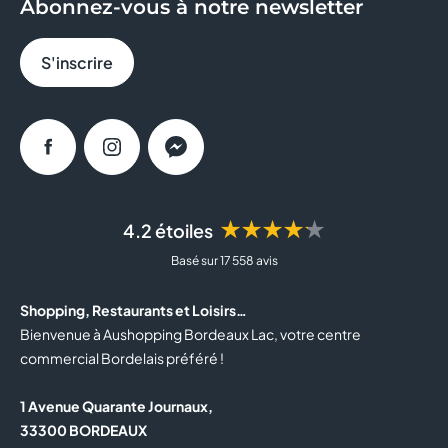
Abonnez-vous à notre newsletter
BRIOCHE DOREE
S'inscrire
CACHE CACHE
CALZEDONIA
Facebook
Instagram
Messenger
CAROLL
★★★★★
4.2 étoiles
CASA DE LAS CARCASAS
Basé sur 17 558 avis
CELIO
Shopping, Restaurants et Loisirs…
CLAIRE'S
Bienvenue à Aushopping Bordeaux Lac, votre centre
commercial Bordelais préféré !
COLUMBUS CAFE
1 Avenue Quarante Journaux,
COURIR
33300 BORDEAUX