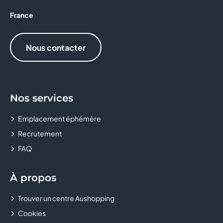
CRÊPE TOUCH
France
D&LICE
Nous contacter
DARJEELING LINGERIE
DEVRED 1902
Nos services
Donuts and Donuts
Emplacement éphémère
DOPPIO MALTO
Recrutement
FAQ
EASYCASH
EAT SALAD
À propos
EMILIE AND THE COOL KIDS
Trouver un centre Aushopping
Cookies
ETAM LINGERIE