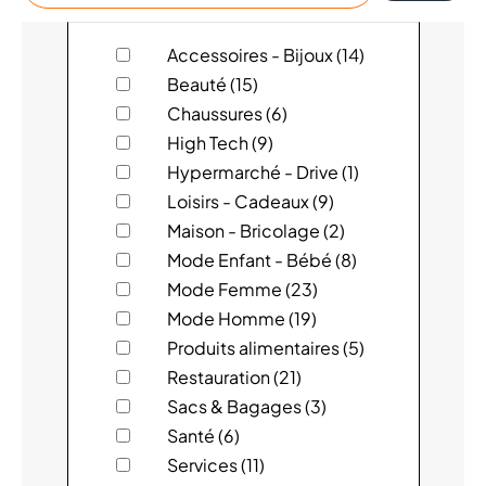
magasin
ACUITIS
Accessoires - Bijoux (14)
Beauté (15)
ADOPT
Chaussures (6)
High Tech (9)
ALAIN AFFLELOU OPTICIEN
Hypermarché - Drive (1)
Loisirs - Cadeaux (9)
ATOL LES OPTICIENS
Maison - Bricolage (2)
AUCHAN
Mode Enfant - Bébé (8)
Mode Femme (23)
BAILLARDRAN
Mode Homme (19)
Produits alimentaires (5)
BCHEF
Restauration (21)
Sacs & Bagages (3)
BEAUSOLEIL MAROQUINERIE
Santé (6)
BERSHKA
Services (11)