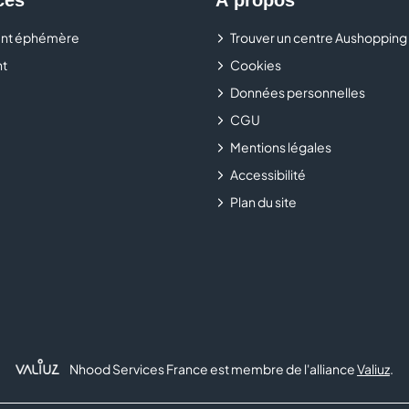
claires et vous orientent vers les solutions les plus adapt
nt éphémère
Trouver un centre Aushopping
t
Cookies
Données personnelles
CGU
Mentions légales
Accessibilité
Plan du site
Nhood Services France est membre de l'alliance
Valiuz
.