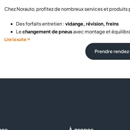
Chez Norauto, profitez de nombreux services et produits p
Des forfaits entretien :
vidange, révision, freins
Le
changement de pneus
avec montage et équilibr
Des
diagnostics électroniques complets
Lire la suite
L’entretien courant
: batterie, filtres, climatisation
Prendre rendez-
Une large gamme
d’accessoires auto
: sécurité, co
Des solutions pour l’équipement son et vidéo emba
Des
interventions avec ou sans rendez-vous
selon 
Norauto, c’est aussi la garantie des prix bas, sur les pneu
Avec la garantie constructeur préservée, vous pouvez fair
véhicule. Les Diagnostics Electronique-Pneus-Vidange-En
rdv, vous permettent de rouler en toute sécurité et en toute
Quand faire la révision de sa voiture ? Combien coûte u
entretenir son véhicule sans perdre la garantie construct
ces
À propos