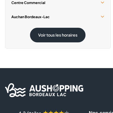
Centre Commercial
Samedi 15 Août
09:30 - 19:00
Auchan Bordeaux-Lac
Samedi 15 Août
08:30 - 20:00
Voir tous les horaires
★★★★★
Nos servi