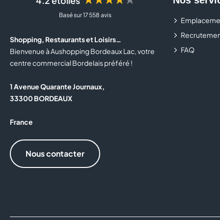
4.2 étoiles
Basé sur 17 558 avis
Emplaceme
Recrutemen
Shopping, Restaurants et Loisirs…
FAQ
Bienvenue à Aushopping Bordeaux Lac, votre
centre commercial Bordelais préféré !
1 Avenue Quarante Journaux,
33300 BORDEAUX
France
Nous contacter