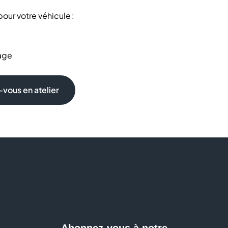
our votre véhicule :
age
vous en atelier
nfort, multimédia
rqué
vos besoins
s et les accessoires auto, et sur de nombreux services.
e de sérieuses économies sur les révisions de votre
tretien-Révision Frein-Son-Vidéo... 6j/7, avec ou sans
 tranquillité.
ne vidange ou un changement de pneus ? Peut-on
eur ? Les experts Norauto vous apportent des réponses
Abonnez-vous à notre