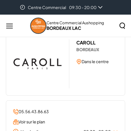
Centre Commercial
09:30 - 20:00
Accueil
Les magasins de votre centre Aushopping
Auchan Bordeaux-Lac
08:00 - 21:00
Bordeaux Lac
CAROLL
Centre Commercial Aushopping
BORDEAUX LAC
Menu
principal
Rechercher
CAROLL
Lancer
sur
BORDEAUX
la
le
recher
site
Dans le centre
05.56.43.86.63
Voir sur le plan