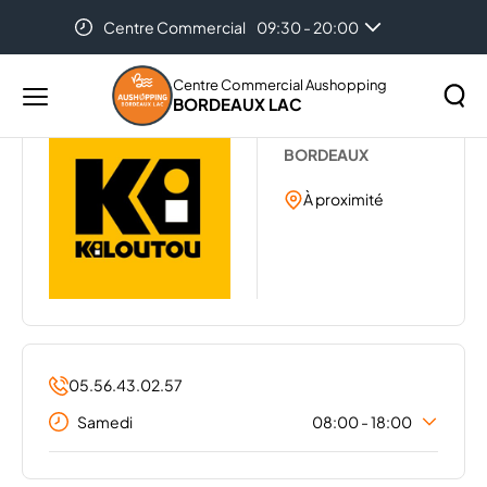
Centre Commercial
09:30 - 20:00
Accueil
...
KILOUTOU
Centre Commercial Aushopping
BORDEAUX LAC
Menu
KILOUTOU
principal
Rechercher
BORDEAUX
Lancer
sur
la
À proximité
le
recher
site
05.56.43.02.57
Samedi
08:00 - 18:00
Lundi
07:00 - 18:30