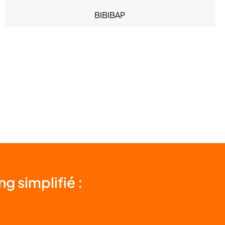
Sous-vêtements (4)
BIBIBAP
Sport (3)
BIJOUTERIE BOYER
BIJOUX CAILLOUX
BIOTECH USA
BISTRO REGENT
BISTROT METEOR
BLEU LIBELLULE
g simplifié :
BONOBO
BOUYGUES TELECOM