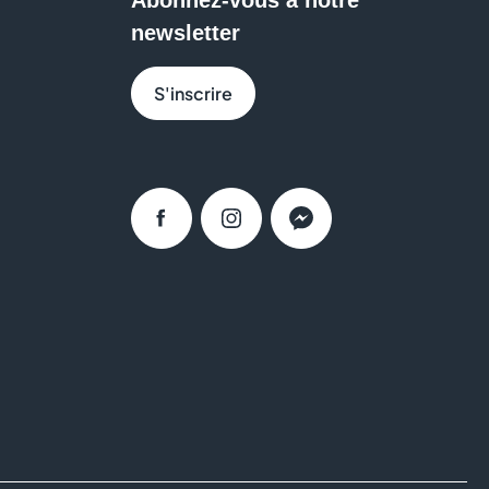
newsletter
re
Aushopping Bordeaux Lac
pour découvrir des
S'inscrire
Facebook
Instagram
Messenger