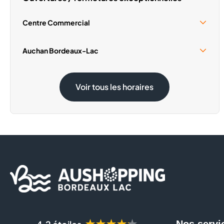
Centre Commercial
Samedi 15 Août
09:30 - 19:00
Auchan Bordeaux-Lac
Samedi 15 Août
08:30 - 20:00
Voir tous les horaires
★★★★★
Nos servi