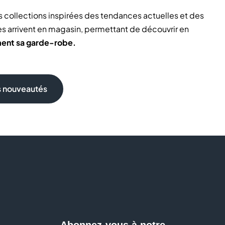
 collections inspirées des tendances actuelles et des
s arrivent en magasin, permettant de découvrir en
ment sa garde-robe.
s nouveautés
s d’oreilles
rche d’un bijou ou d’un accessoire tendance ? Besoin d’une
r place, vous pourrez découvrir les dernières
.
Abonnez-vous à notre