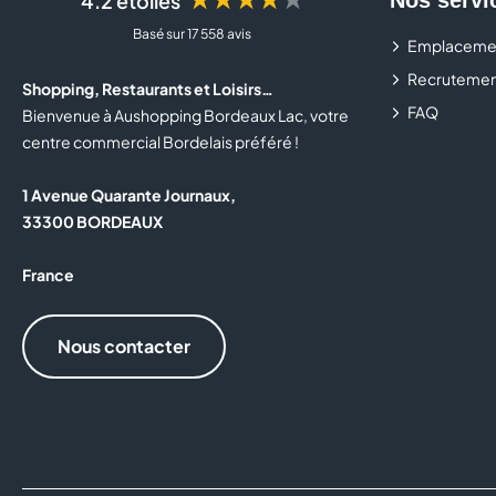
4.2 étoiles
Basé sur 17 558 avis
Emplaceme
Recrutemen
Shopping, Restaurants et Loisirs…
FAQ
Bienvenue à Aushopping Bordeaux Lac, votre
centre commercial Bordelais préféré !
1 Avenue Quarante Journaux,
33300 BORDEAUX
France
Nous contacter