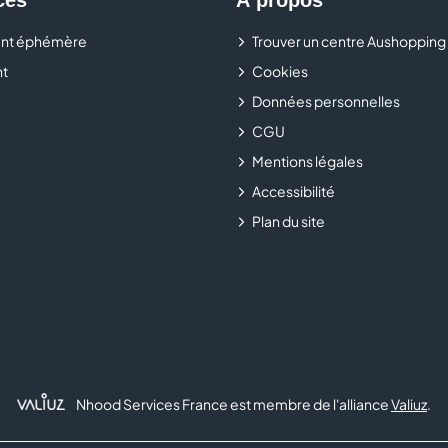
nt éphémère
Trouver un centre Aushopping
Rendez-vous dans votre boutique
Parfois
au sein du cent
t
Cookies
collections inspirées des tendances du moment.
Données personnelles
CGU
Mentions légales
Accessibilité
Plan du site
Nhood Services France est membre de l'alliance
Valiuz
.