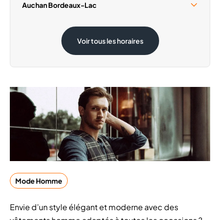
Samedi 15 Août
09:30 - 19:00
Auchan Bordeaux-Lac
Samedi 15 Août
08:30 - 20:00
Voir tous les horaires
Mode Homme
Envie d’un style élégant et moderne avec des