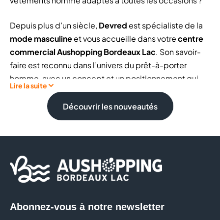
vêtements homme adaptés à toutes les occasions ?
Depuis plus d’un siècle,
Devred
est spécialiste de la
mode masculine
et vous accueille dans votre
centre
commercial Aushopping Bordeaux Lac
. Son savoir-
faire est reconnu dans l’univers du prêt-à-porter
homme, avec un concept et un positionnement qui
Lire la suite
laisse place à un produit d'excellence.
Découvrir les nouveautés
Les collections reflètent une recherche constante de
qualité, tant dans les coupes que dans le choix des
matières. Les
costumes
,
vestes
,
chemises
et
accessoires
sont pensés pour mettre en valeur
chaque silhouette, avec un style à la fois actuel et
intemporel. Chez Devred, chaque détail compte pour
proposer des tenues élégantes, confortables et
Abonnez-vous à notre newsletter
durables.