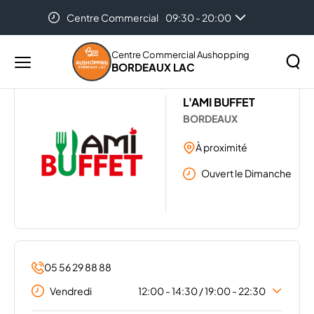
Centre Commercial
09:30 - 20:00
Accueil
Les restaurants de votre centre Aushopping
Bordeaux Lac
L'AMI BUFFET
Centre Commercial Aushopping
BORDEAUX LAC
Menu
principal
Rechercher
L'AMI BUFFET
Lancer
sur
BORDEAUX
la
le
recher
site
À proximité
Ouvert le Dimanche
05 56 29 88 88
Vendredi
12:00 - 14:30 / 19:00 - 22:30