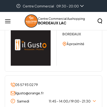
Centre Commercial
09:30 - 20:00
Accueil
...
IL GUSTO
Auchan Bordeaux-Lac
08:00 - 21:00
Centre Commercial Aushopping
BORDEAUX LAC
Menu
IL GUSTO
principal
Rechercher
BORDEAUX
Lancer
sur
la
À proximité
le
recher
site
05 57 93 02 79
ilgusto@orange.fr
Samedi
11:45 - 14:00 / 19:00 - 21:30