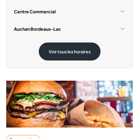
Centre Commercial
Samedi 15 Août
09:30 - 19:00
Auchan Bordeaux-Lac
Samedi 15 Août
08:30 - 20:00
Voir tous les horaires